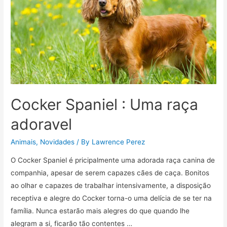
fazem
sentido
e
como
podem
apoiar
o
bem-
Cocker Spaniel : Uma raça
estar
felino
adoravel
Animais
,
Novidades
/ By
Lawrence Perez
O Cocker Spaniel é pricipalmente uma adorada raça canina de
companhia, apesar de serem capazes cães de caça. Bonitos
ao olhar e capazes de trabalhar intensivamente, a disposição
receptiva e alegre do Cocker torna-o uma delícia de se ter na
família. Nunca estarão mais alegres do que quando lhe
alegram a si, ficarão tão contentes …