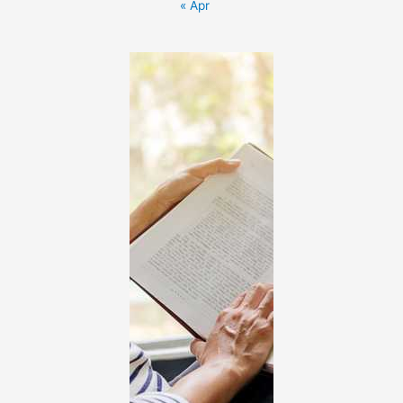
« Apr