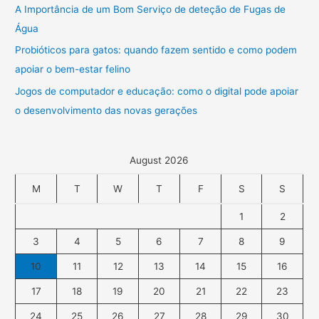
A Importância de um Bom Serviço de deteção de Fugas de
Água
Probióticos para gatos: quando fazem sentido e como podem
apoiar o bem-estar felino
Jogos de computador e educação: como o digital pode apoiar
o desenvolvimento das novas gerações
August 2026
M
T
W
T
F
S
S
1
2
3
4
5
6
7
8
9
10
11
12
13
14
15
16
17
18
19
20
21
22
23
24
25
26
27
28
29
30