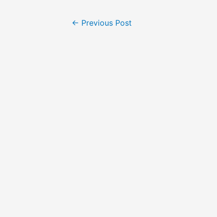
Post
←
Previous Post
navigation